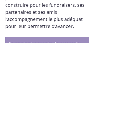
construire pour les fundraisers, ses 
partenaires et ses amis 
l’accompagnement le plus adéquat 
pour leur permettre d’avancer.
En savoir plus sur l'étude prospective "Fundraising 2033"
Interviews
Axe Recherche
Prospective 2033
Posts récents
Voir tout